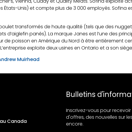
cher’s, Vienna, Cuddy et Quality Meats. Sofina exploite a
États-Unis) et compte plus de 3 000 employés. Sofina est 
poulet transformés de haute qualité (tels que des nuggets
lets d’aiglefin panés). La marque Janes est l’une des pri
 de poisson en Amérique du Nord à être entièrement certi
’entreprise exploite deux usines en Ontario et a son siège
Andrew Muirhead
Bulletins d'informa
Inscrivez-vous pour recevo
d'offres, des nouvelles sur les
s au Canada
encore.