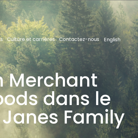
ns
Culture et carrières
Contactez-nous
English
in Merchant
Foods dans le
 Janes Family