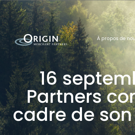
À propos de no
16 septemb
Partners con
cadre de son