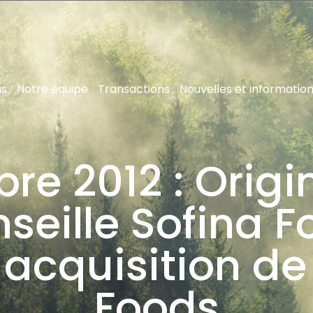
us
Notre équipe
Transactions
Nouvelles et informatio
re 2012 : Orig
seille Sofina 
 acquisition de
Foods