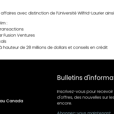
aires avec distinction de l’Université Wilfrid-Laurier ainsi
im :
transactions
ar Fusion Ventures
cals
 hauteur de 28 millions de dollars et conseils en crédit
Bulletins d'informa
Inscrivez-vous pour recevo
d'offres, des nouvelles sur les
s au Canada
encore.
Abonnez-vous maintenant