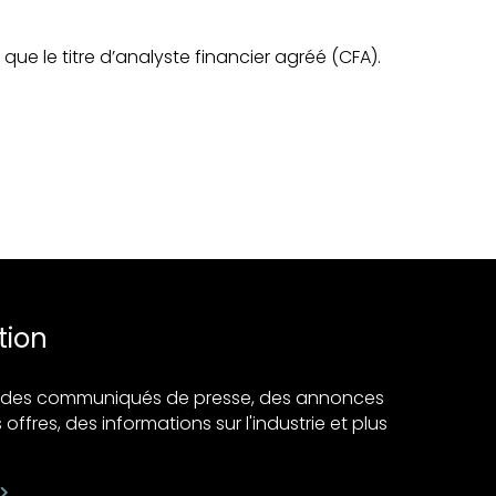
 que le titre d’analyste financier agréé (CFA).
tion
ir des communiqués de presse, des annonces
 offres, des informations sur l'industrie et plus