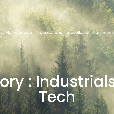
us
Notre équipe
Transactions
Nouvelles et informatio
ory :
Industrial
Tech