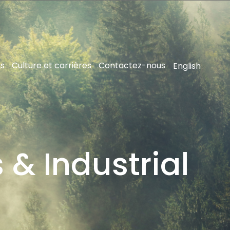
ns
Culture et carrières
Contactez-nous
English
s & Industrial