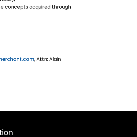
ance concepts acquired through
merchant.com
, Attn: Alain
tion